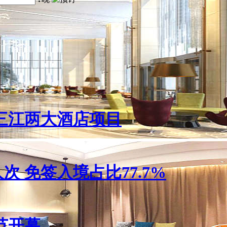
三江两大酒店项目
人次 免签入境占比77.7%
节开幕