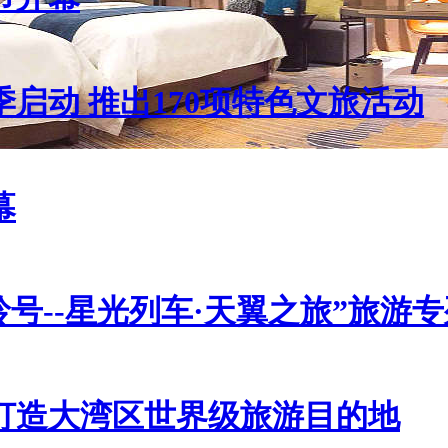
启动 推出170项特色文旅活动
幕
号--星光列车·天翼之旅”旅游
打造大湾区世界级旅游目的地